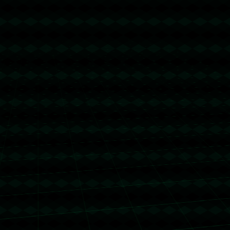
公司简介
产品中心
新闻动态