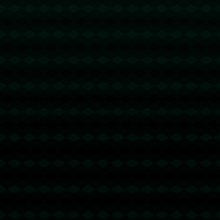
**案例分析：C罗加盟尤文图斯的借鉴**
以C罗此前加盟尤文图斯为例，该俱乐部的社交媒体互动量同样迎
来了爆炸式的增长。在他宣布加盟后的24小时内，尤文图斯的社
交平台粉丝增加了近150万。通过与C罗合作，俱乐部实现了品牌
价值的快速提升，这一成功案例在利雅得胜利的情境中被再次证
明其有效性和可复制性。
总的来说，C罗效应不仅让利雅得胜利在社交媒体的排名上高歌猛
进，也为俱乐部未来的发展带来了新的可能性。这一现象再次证
明了足球明星在商业领域的巨大潜力，以及在互联网时代背景
下，如何通过社交媒体平台为俱乐部增值。