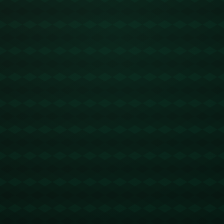
观众和解说嘉宾看来，似乎是一种过于消磨时间的方式。
**斯诺克比赛的耐心极限**
斯诺克，这项运动因其高雅的比赛风格和对抗中智慧的运用而受
到全世界观众的喜爱。然而，当一场比赛耗时超过五小时，即便
是球迷也难免会感到疲惫。亨德利曾是比赛解说时的魅力所在，
他总能在观众眼中将一局比赛中最关键的细节娓娓道来。
然而，面对塞尔比这种**耐力与策略并重**的比赛风格，亨德利开
始显露出不满。作为曾经的**七届世锦赛冠军**，亨德利的解说魅
力不仅在于解读技术，更在于通过他的个人经验为观众带来临场