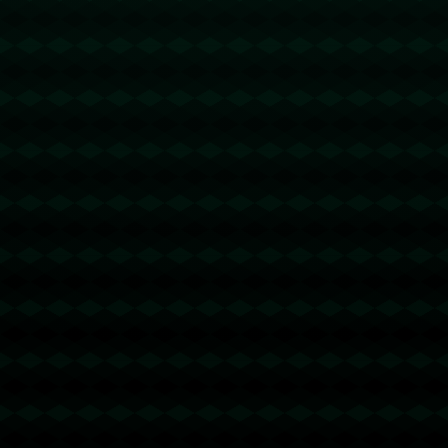
克历史上，还有一位选手罗尼•奥沙利文，因其**快节奏的进攻风
格**，曾与塞尔比形成鲜明对比。他的比赛往往**充满激情和不确
定性**，成为球迷心目中的经典。
奥沙利文曾表示，对抗塞尔比如同“打入了泥潭”，充分表达了他对
这种“磨人”比赛的不满。通过这些对比，可以看到在斯诺克世界
中，不同风格的选手造就了截然不同的比赛体验。
**亨德利的提前离场：一次职业选择**
亨德利在比赛中途的离开，显得意味深长。他的离开并非对比赛
的讽刺，而是对于**职业素养的一种坚持**。作为一名解说嘉宾，
他有责任为观众提供最佳的观看体验，而当一场比赛失去关键的