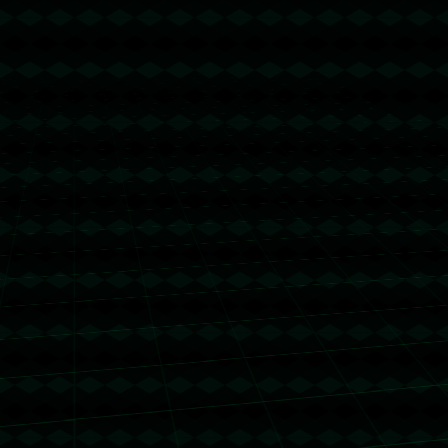
刺激点时，他做出了理性的选择。亨德利的决定也让人反思，**在
漫长而单调的比赛中，观众和解说需要什么**？
**总结**
这场“塞尔比5小时大战”的比赛，除了让人们更加关注赛场上的战
术对决，也提出了一个疑问：我们的耐心极限在哪里？通过对于
亨德利提前离场的分析，我们可以看到，一场比赛如何在无形中
挑战着所有参与者的极限，无论是场上球员还是旁观者。斯诺克
比赛中的“耐心大战”，或许也是人生的一种隐喻—在漫长的旅程
中，我们如何保持激情与耐心的平衡。
公司简介
产品中心
新闻动态
联系我们