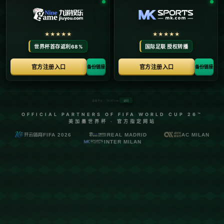
公司新闻
技术支持
中超首轮五队领跑，海港获胜泰山落后.
时间：2026-05-18
在新赛季的中超首轮比赛中，五支球队的优异表现引起了广泛的
关注。其中，上海海港队凭借精彩的发挥取得胜利，而山东泰山
则在首轮落后。这一局面不仅为球迷提供了充满悬念的开局，也
为新赛季的走向埋下了无数的伏笔。**解析这些球队的表现**，我
们可以更清晰地预见本赛季中超的竞争格局。
### **新赛季火热开局**
本赛季中超首轮的较量中，五支球队暂时领跑积分榜，这为球迷
奉上了一场场精彩对决。这五支球队的慷慨激昂以及出色的整体
素养不禁让人对整个联赛的走势充满期待。**上海海港队**作为其
中的一员，凭借着灵活的打法和优秀的战略部署，成功掀起了一
波球迷热情的大潮。