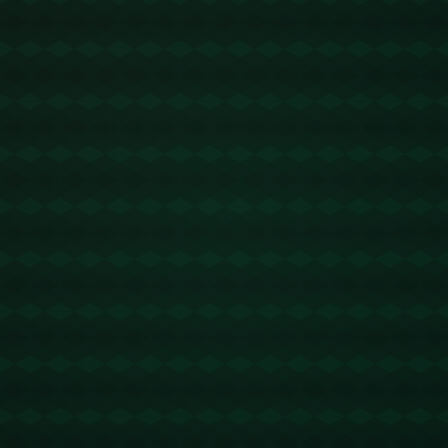
#### **海港队的胜利之道**
在对阵中，上海海港队展现了良好的团队合作和战术执行能力。
他们在比赛中牢牢把握住了进攻节奏，而这也是他们首轮获胜的
关键所在。球队的核心球员在比赛中充分展示了他们的技术实
力，通过不断的**突破和精准的传球**制造了多次得分机会。此
外，海港在防守方面也表现得滴水不漏，成功限制了对手的反
击。
#### **泰山队的失利反思**