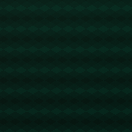
。**国际米兰采用了稳健的防守反击策略**，在中场以巴雷拉
但面对纪律性极高的国际米兰防守，始终未能找到破门良机。
扎吉通过快速人员调整，将阿森纳的左右两翼传中完全遏制，迫
如对手，这充分说明了米兰防守体系的成功。