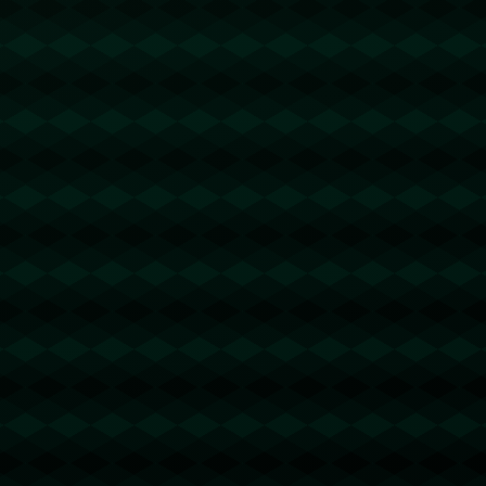
赖前场的高压打法让他们在面对纪律性强、防守反击犀
足。对于一支争冠球队来说，这类低级失误势必会付出