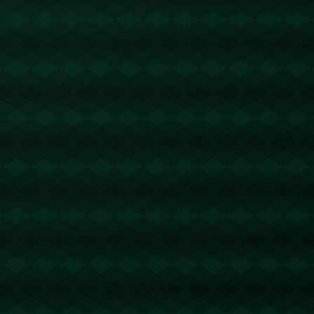
和布罗佐维奇为核心，最大限度压制阿森纳的传控进
使其只能依赖远射或个人突破来寻求机会。数据显示，