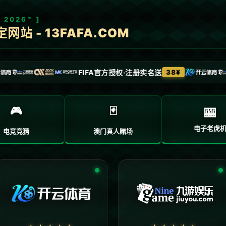
首页
公司简介
产品中心