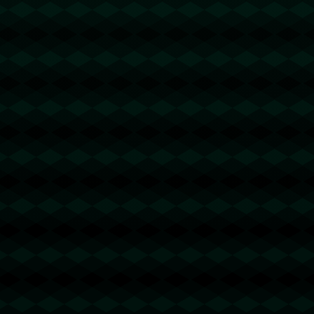
比赛中，我们可以从几个细节中看出胜负的分水岭：
失球，这是赛前他们完全可以避免的。
兰凭借严密的空间压缩和精确的中前场衔接，最大限度地发挥出自己
防线时，阿森纳反复尝试同一种进攻手段，却始终未能调整策略。
兰与阿森纳的对抗，恰尔汗奥卢无疑是赛场上最耀眼的明星。**