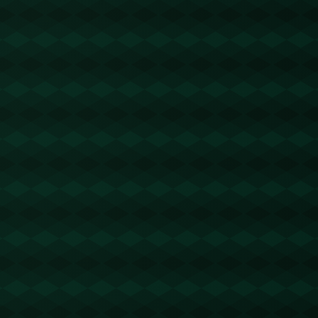
这场比赛不仅点燃了球迷们的激情，更揭示了两队在战术
必要的手球**送给了对手黄金机会，而恰尔汗奥卢站在
是，这不是恰尔汗奥卢第一次在关键比赛中挺身而出，