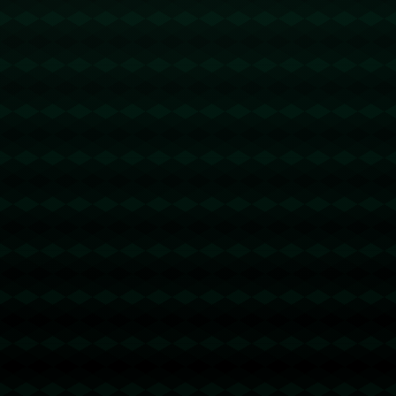
论，许多网友纷纷表示对这种创新形式的支持与喜爱。这不仅说
明音乐与体育的巨大影响力，也印证了这次合作的成功。
**音乐与体育的跨界合作案例**
在全球范围内，音乐与体育的跨界合作并不罕见。例如，美国的
超级碗（Super Bowl）中场秀经常找来知名音乐人进行演出，以
激发观众的热情和关注。同样，NBA明星也常参与音乐制作，这
不仅丰富了球员个人的形象，也增强了球迷对球队的认同感。
对于兄弟队而言，这次与萧秉治的合作可以说是一次大胆且成功
的尝试。在将音乐与体育结合的过程中，不仅提升了球队的品牌
知名度，同时也为台湾的音乐和体育产业提供了新的合作模版。
在这个信息化高度发展的时代，单一领域的成功已经无法满足人
们对新鲜事物的追求。通过这种融合式的合作，不仅创造了新的
商业机会，也让更多人看到体育与音乐结合所带来的无限可能。
无论是萧秉治的音乐才华，还是王威晨、张志豪、岳东华的体育
风采，这次年度歌曲的推出无疑都是一次双赢的选择，为台湾的
音乐与体育圈带来了新时代的活力与创意。