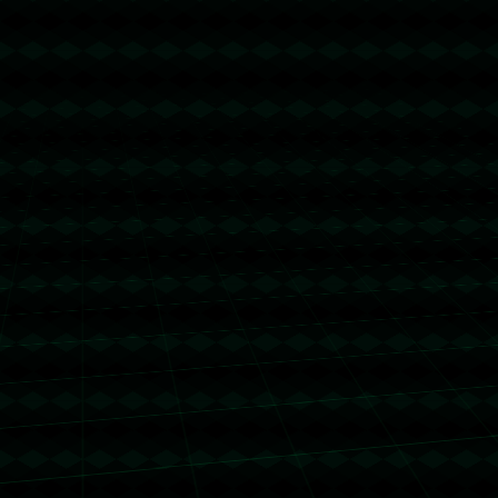
公司简介
产品中心
新闻动态
联系我们
Copyright 2024
九球直播官网-9球体育-九球在线直播-9QIU SPORTS
All