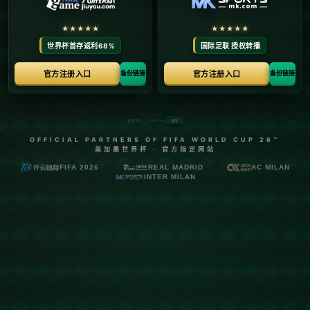
公司新闻
技术支持
中職／兄弟推出年度歌曲 蕭秉治和王威晨、
張志豪、岳東華合唱.
时间：2026-05-18
**中职年度歌曲引领潮流：萧秉治携手兄弟队球星**
在台湾的体育界与音乐界，创新的合作总是能激起无数的火花。
今年，中职兄弟队掀起了一场别开生面的音乐盛宴，与著名歌手
萧秉治合作推出年度歌曲。值得一提的是，这首歌曲不仅仅由萧
秉治演唱，还邀请了兄弟队的三名优秀球员——王威晨、张志
豪、岳东华进行合唱。这一举动无疑为国内的体育文化注入了新
的活力。
**融合音乐与体育，创造新的影响力**
年度歌曲的推出不仅是一次音乐上的创新，更是体育营销的一次
成功尝试。这首歌通过将运动员与音乐结合，不仅吸引了球迷的