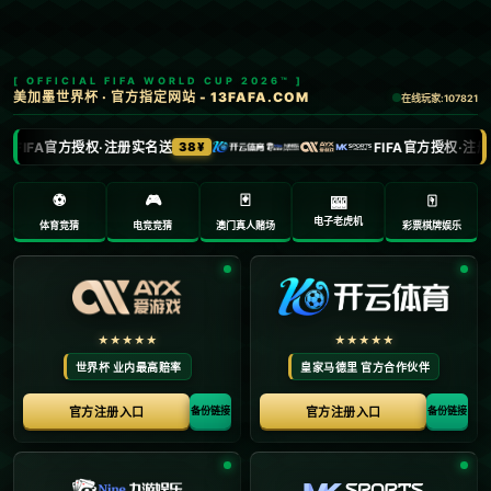
新闻中心
您所在位置：
主页
>
新闻中心