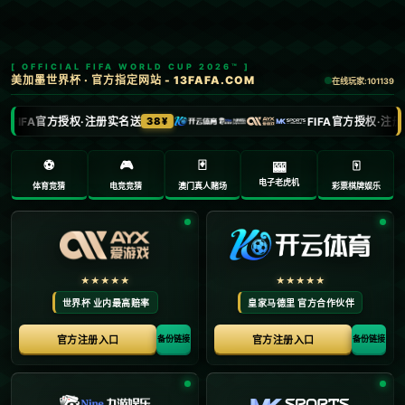
新闻中心
您所在位置：
主页
>
新闻中心