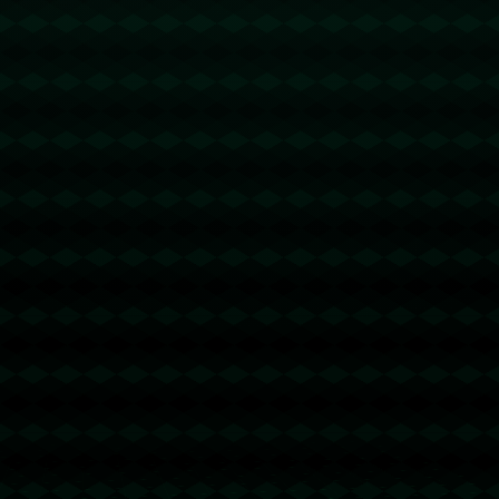
威尔逊，丁俊晖不仅需要发挥自己的**技术优势**，还需以积极的
心态面对挑战。两人的对决无疑会激发观众的热情，因为这不仅
是一场实力的较量，更是一次心态与策略的对碰。
**历史交锋：激情与悬念的结合**
回顾两位选手的历史交锋记录，不难发现每场比赛都充满激情与
悬念。威尔逊和丁俊晖的对战总是充满变数，无论是比分差距的
反转还是最后一局的决胜球，每次对垒都让赛事增添了不少戏剧
性和观赏性。两人对于彼此的技战术风格已有较为深入的了解，
因此本场半决赛必将是一次创新与突破的较量。
**关键因素解析**
在半决赛中，影响最终胜负的关键因素可能包括以下几个方面：
首先，选手的心理素质在比赛后期将发挥至关重要的作用。其
次，战术调配和对对手的战术分析也将决定比赛的走向。最后，
临场发挥和**对比赛节奏**的掌控可能成为胜负的分水岭。
**结语**
斯诺克巡回锦标赛的半决赛即将拉开帷幕，凯伦·威尔逊与丁俊晖
的对决必定精彩纷呈。两位顶尖选手将为观众带来视觉与智力的
双重享受。这场比赛不仅仅是技巧和力量的较量，更是对选手综
合能力的全面考验。让我们期待这场巅峰对决的到来，为世界斯
诺克锦标赛增添一抹亮丽的色彩。