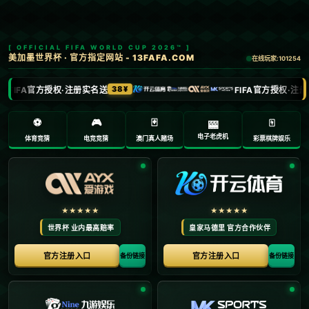
新闻中心
您所在位置：
主页
>
新闻中心