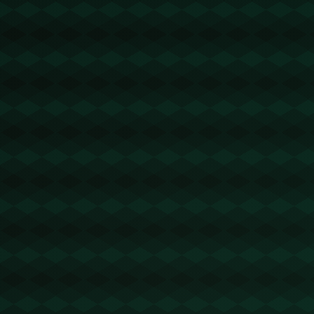
新闻中心
公司新闻
技术支持