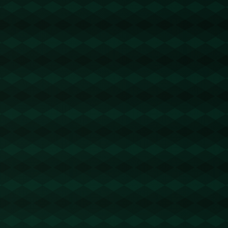
您所在位置：
主页
>
新闻中心