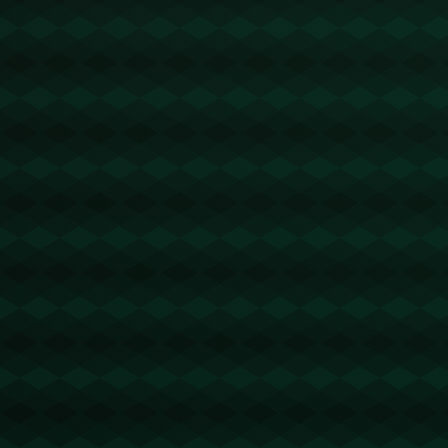
**巴黎圣日耳曼（PSG）**是全球瞩目的足球俱
球迷关注的重要焦点。那么，深入了解**巴黎圣日耳
我们为您全面解读巴黎圣日耳曼的赛程安排及其背后
---
### 巴黎圣日耳曼赛程：国内与国际赛事的权衡
巴黎圣日耳曼，需要同时兼顾**法甲联赛（Ligue 1）**、
对球队体能与策略的平衡提出了高难度要求。
在国内赛场，巴黎圣日耳曼每周末参加法甲联赛。赛程
等强队时，赛程的间隔与球员的轮换安排可能直接影
同时，欧冠的动态赛程对球队意义重大。欧冠的小组赛阶
天准备就需经历连续高强度对决。从赛程需求来看，
---