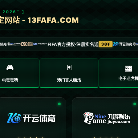
首页
公司简介
产品中心