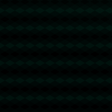
举例来说，某地曾发起了一项“职工杯”业余足球比
力广泛的赛事让我们看到，*业余足球可以不仅仅停留
### **赛事联动：新闻工作者在休闲运动内拓展全新路
本次联赛吸引的是从全国各地赶来的体育新闻从业精
余足球正名。与此同时，这场赛事弘扬的公平竞争与
值得提到的是，新闻工作者的广泛网络资源为赛事带
式让业余足球的宣传更具效果，从而实现了全民参与
### **打造中国业余足球的新生态**
作为中国足坛发展的基础，业余足球的价值愈发受到
个绝佳的案例，让体育从业者切实参与，为业余足球
供了更多可能。
从工作者内部交流到全民体育生态建设，此次联赛不
潮流的重要标志，同时也为全国人民开启更多体育与