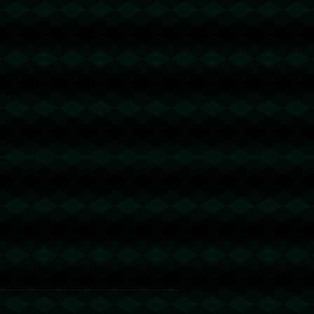
新闻动态
联系我们