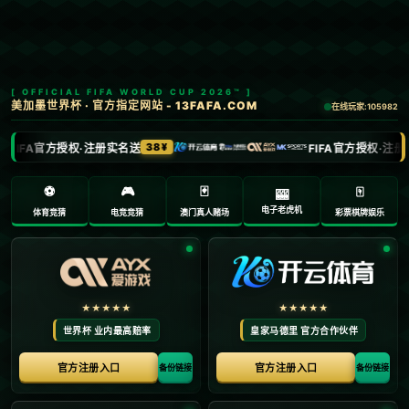
新闻中心
您所在位置：
主页
>
新闻中心