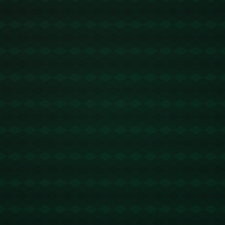
《網球王子》作為一部經典的運動漫畫，以其中極具戲劇性的招
式而知名。「白鯨」是該作品中的一項終極技法，因其超高的弧
線、強大的旋轉和不可預測的落點，成為漫畫迷心中的傳奇。然
而，這次意大利球手竟然在比賽中成功模仿，實現了近乎一致的
效果。
在比賽的關鍵時刻，他利用出色的腳步調整和手腕控制，擊出了
一記高拋球，球在空中劃出一個完美的弧形，落地後旋轉迅速反
彈，令對手措手不及。這一瞬間，全場觀眾掌聲雷動，解說員更
是驚呼不已。不少媒體甚至以**「網球動漫成現實！」**來報導此