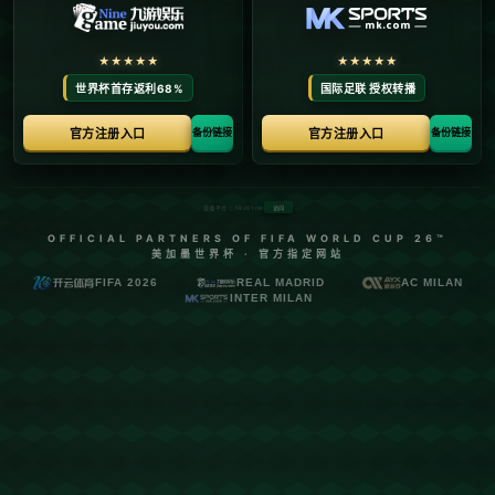
公司新闻
技术支持
白嫖滴神！瓜迪奥拉分币不花，给曼城一线队
增员4人.
时间：2026-05-18
**标题：白嫖滴神！瓜迪奥拉分币不花，给曼城一线队增员4人**