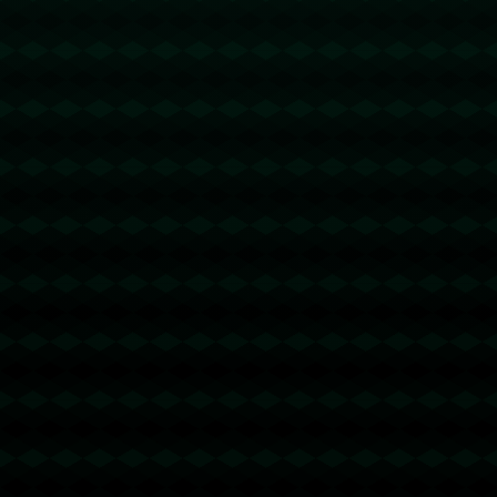
**战略性贷款**
曼城与其他俱乐部签订了一系列战略性贷款合约，通过这些短期
交易，曼城能够在需要时召回经验丰富的球员，迅速填补阵容空
缺。这种策略不仅能够保持球队竞争力，也提供了对年轻球员成
长的实战考验，让他们在压力中迅速成长。
**真实案例：菲尔·福登的崛起**
一个典型的成功案例是**菲尔·福登**。他从曼城青训体系中走出，
通过瓜迪奥拉的精心栽培，如今已成为球队中流砥柱。福登的崛
起不仅得益于自己的天赋，更离不开主帅对他准确的定位与适时
的提拔。这种培养方式充分显示了瓜迪奥拉看人用人的精准能
力。
瓜迪奥拉的策略为其他俱乐部提供了启示：在这个被金钱主导的
时代，足球仍旧有更多的方式去达到顶峰。**智慧与策略**，不仅
帮助曼城节省了巨额的引援资金，且确立了他们在欧洲足坛的霸
主地位。在未来，不花一分钱却能提升球队战斗力的策略或许会
成为一种新的潮流。