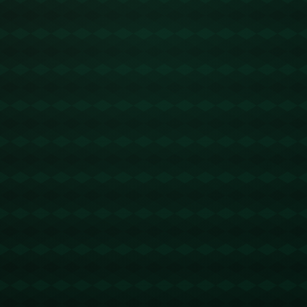
在当代足坛，转会市场动辄上亿的交易让人瞠目结舌。然而，曼
城主帅瓜迪奥拉却用他的智慧证明，钱并不是取得成功的唯一途
径。近日，瓜迪奥拉通过独特的策略为曼城一线队增添了四名优
秀的新星，而他竟然分币未花。这究竟是怎样的操作呢？让我们
一探究竟。
**智慧选才，青训的发光**