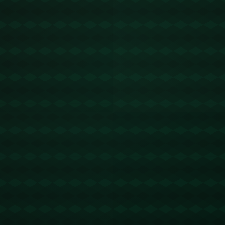
作为传奇球员勒布朗·詹姆斯的儿子，布朗尼从小便带着极高的期
待。无论是高中比赛的表现，还是招募评级，布朗尼始终被放在
聚光灯下，这对他来说既是激励也是挑战。
然而，进入G聯盟之初，布朗尼表现得并不尽如人意。外界一度质
疑他是否有足够的天赋撑起詹姆斯家族的荣耀。面对这些压力，
这位年轻球员并没有选择逃避，而是沉下心来打磨自己的技术与
心理素质。
事实证明，**在经历了诸多波折后，布朗尼找回了内心的自信，并
在G聯盟赛场上实现了突破。这不仅展示了他的成长，更让无数球