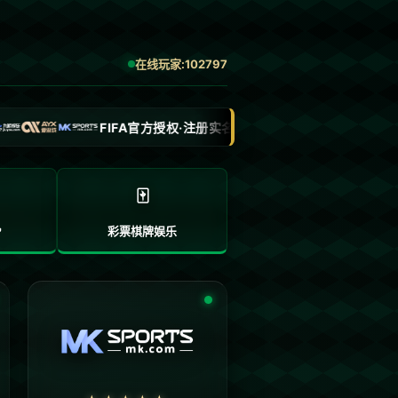
新闻中心
联系我们