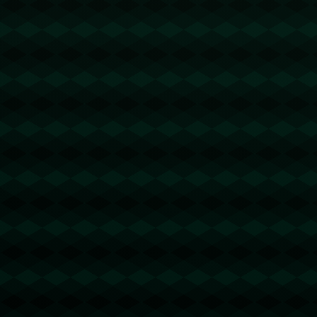
此外，戴维斯的多样化打法极大丰富了独行侠队的战
后赛中的“搅局者”。
### **球迷反响与市场影响**