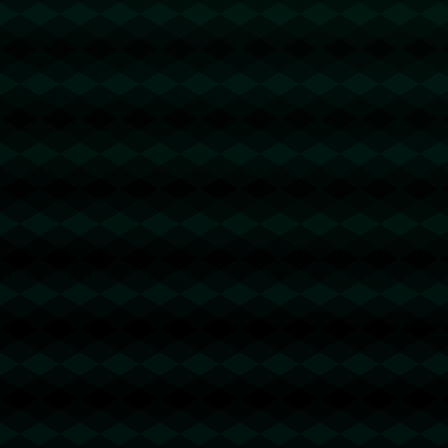
*戴维斯的复出带来了独行侠队市场关注度的显著提
队对于独行侠的品牌价值也无疑是一个加分项。球迷纷
在NBA的竞争舞台上，每一位球员的健康归队对劣
论是球队战术战略还是赛季排名，都可能出现新的局