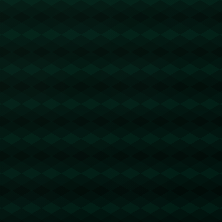
队都在赛季中展现了非凡实力。但戴维斯的回归让独
以更具侵略性的球风与对手缠斗。