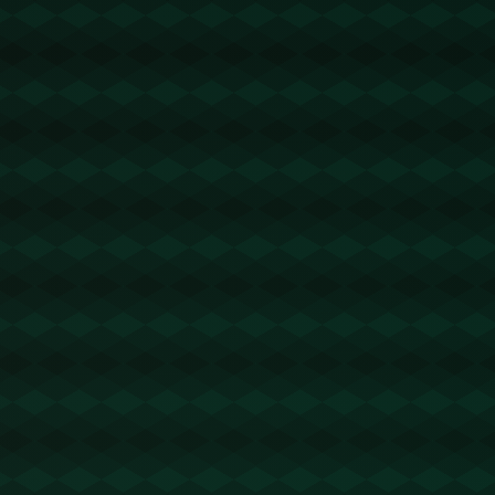
行侠队喜讯！安东尼·戴维斯即将复
时间：2026-05-18