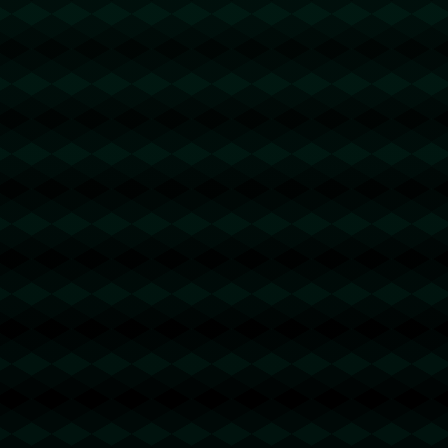
升。*他的回归不仅让球队内部士气大增，也令球迷士气高涨，球
纷在社交平台留言表达了对戴维斯的期待，并表示在季后赛阶段
势的扭转都至关重要。安东尼·戴维斯以其无与伦比的天赋和实力
面。