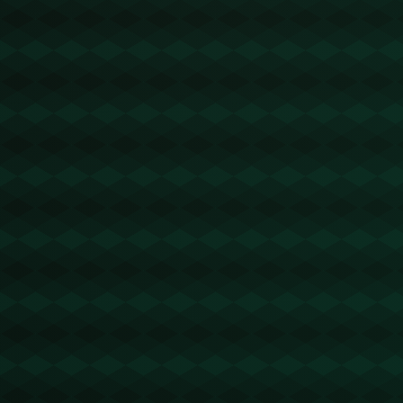
**独行侠队喜讯！安东尼·戴维斯即将复出，球队前景大
独行侠队近日迎来一则振奋人心的消息——安东尼·
满期待。作为NBA赛场上的明星球员，他的健康状
### **安东尼·戴维斯：独行侠争夺战力的重要拼图**
安东尼·戴维斯素以全面的技术和强大的身体素质著
势。*戴维斯不仅是球队关键的得分点，还能够通过高
戴维斯此前因伤缺阵，这一状况的持续曾引发人们对
员的化学反应中，为球队整体战术注入更强劲的动力
### **独行侠队为何如此期待戴维斯的回归？**
独行侠队的战术体系相对侧重外线，但内线的缺口一
决内线问题的答案。无论是在篮板球争夺还是防守端
**分析案例：戴维斯复出前后的独行侠战绩差距**
在戴维斯因伤缺席的比赛期间，独行侠的内线得分率曾
出的另一场比赛中，独行侠内线得分占比迅速提升至4
要性。*