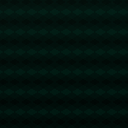
术选项。他的中距离投篮和篮底强攻，结合卢卡·东契奇的精准