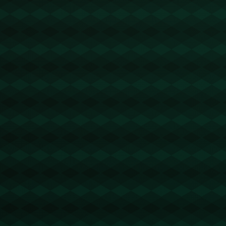
### **戴维斯复出如何影响赛季竞争格局？**