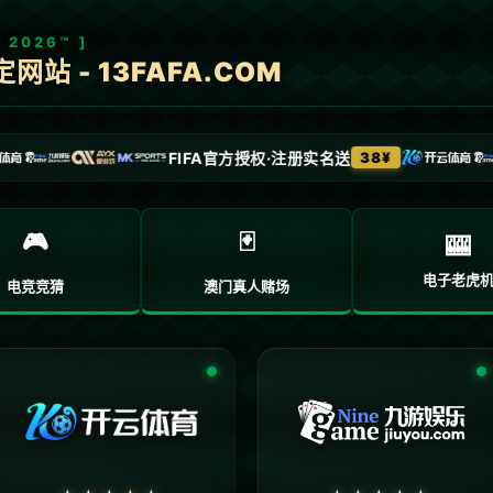
首页
公司简介
产品中心