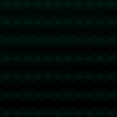
票销量和观赛率有望水涨船高。此外，戴维斯的健康归
愿意为独行侠“加油到底”。
，为独行侠打开了新的机会窗口。随着他即将复出，无