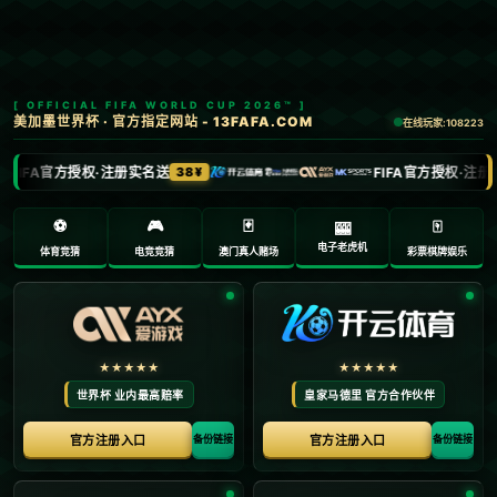
新闻中心
您所在位置：
主页
>
新闻中心