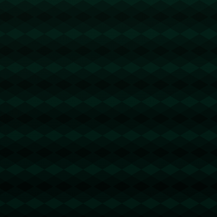
归来的脚步。**例如，勒布朗·詹姆斯在重回骑士后便帮助球队
路。