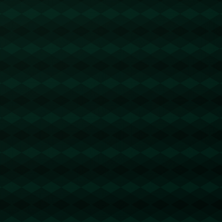
布鲁克和哈登组成的三人组一度震惊联盟。然而，随着球
加盟篮网，再到如今的太阳，杜兰特一直在寻找职业生
的建议，这一言论在球迷中引发了激烈讨论。雷霆近年
兰特目前境况的一种放大。据内部消息人士透露，杜兰特