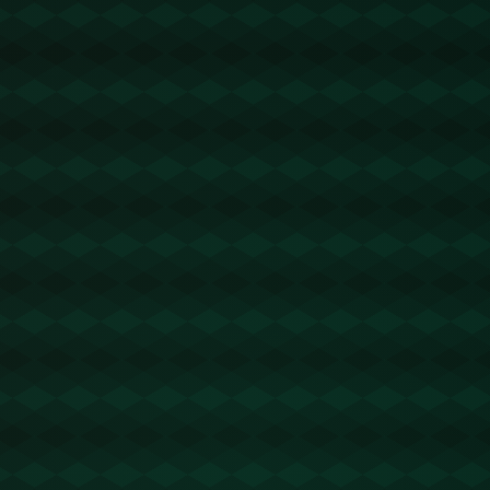
光！名嘴建议KD回雷霆冲冠 与保
时间：2026-05-18