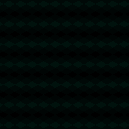
这一切都尚在猜测阶段，杜兰特如何评估自己在联盟中的定位，
他做出怎样的选择，都会引发篮球界的广泛关注。在焦虑与希望
公司简介
产品中心
友情链接
九球体育
公众号