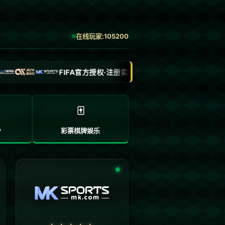
新闻中心
联系我们