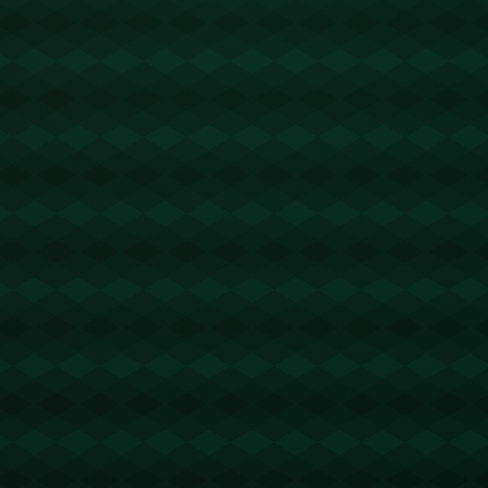
nt）的职业生涯**可谓跌宕起伏、波澜壮阔。这位NBA超级巨星在
是建议他**重回雷霆**，带领球队崛起并冲击总冠军。那么在