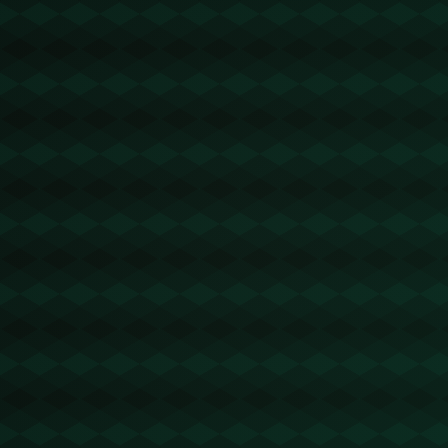
新闻中心
公司新闻
技术支持
杜兰特绝望一幕曝