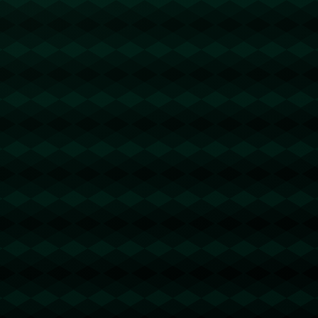
夺得队史首座总冠军。这一案例无疑为杜兰特提供了一种