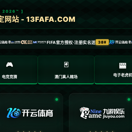
首页
公司简介
产品中心