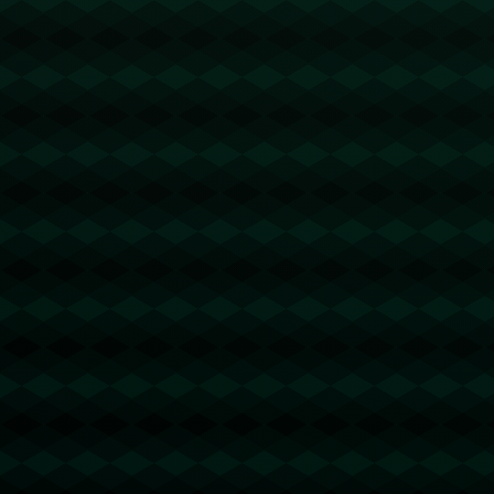
**杜兰特若回到雷霆，也许能够复刻历史上一些成功
可能性：有时候回到最初起点，未尝不是一条明智之
### 未来展望：杜兰特何去何从