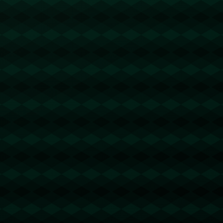
锐嗅觉和沉着表现令人叹服。佩德里作为近年来被寄予
将比分追平。这一进球不但展现了他身为前锋的灵敏反
逆境中的心理素质。