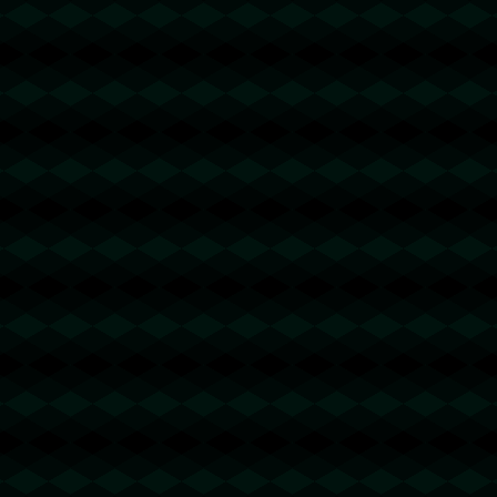
家青训”或低成本引入的新生代球员**迅速崛起，成
优秀雕琢。结合俱乐部目前的整体战略，这两名球员的
现出的那种恒久的韧性，正是巴塞罗那独树一帜的文化
新闻动态
联系我们