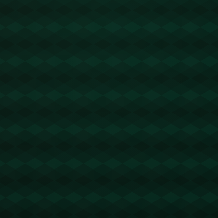
分：西甲劲旅的韧性再现**
场荡气回肠的逆袭再度诠释了“不屈”的代名词**。仅仅两分钟，
不可忽视的亮点，不仅展现了球队的技术与战术水准，更让巴萨
挥稍显迟滞，防守端稍有疏漏让对手率先掌控比赛节奏。当比分
年轻人站了出来，用雷霆般的两分钟，让赛场上风云突变，为巴