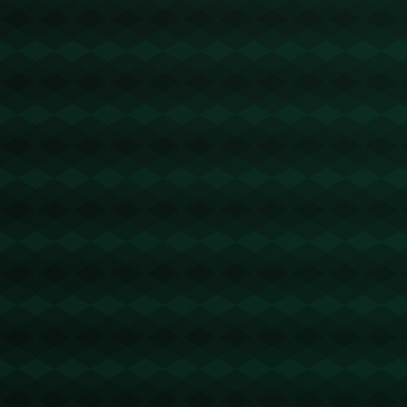
**佩德里、库巴西两分钟内连进两球，巴萨瞬间扳平比
在一场硝烟四起的西甲焦点战中，**巴塞罗那队用一
都被推向高潮。这场惊心动魄的画面成为了本轮西甲
---
### **强势逆袭：佩德里与库巴西的关键表现**
这场比赛的背景显得格外重要。巴萨在上半场整体发
气不佳而彻底陷入困境。然而，佩德里和库巴西两位