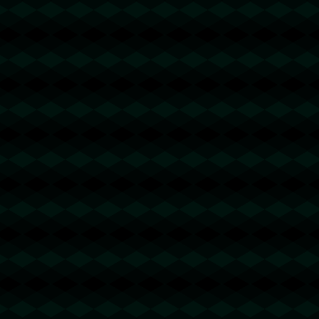
转会资金有限，许多巨星不得不离开。而佩德里、库巴西等**“自
为球队注入了全新的精神面貌。
”标签的独特魅力。**库巴西则尽显巴萨进攻体系对多功能球员的
信心。
最佳注脚。在佩德里与库巴西用行动重新点燃斗志之后，球队展
公司简介
产品中心
友情链接