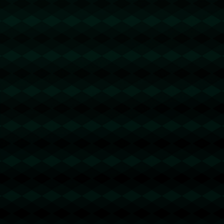
始，巴萨始终坚持技战术与球员心理的全面培养。年轻
关键球员法蒂与加维发动反攻，不但成功扳平，还最终