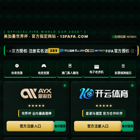
新闻中心
您所在位置：
主页
>
新闻中心