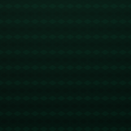
在此次关键对决中，北京队展现了**攻守兼备**的整体实力。他们
在首节比赛中迅速确立了领先地位，以稳健的防守限制了南京队
的核心球员发挥，同时通过快攻和精准的投篮一举拉开比分。特
别是北京队的外线球员，在这一场比赛中手感火热，多次三分命
中，让对手防不胜防。
球队核心的表现也为全队树立了信心。无论是老将的沉稳发挥，
还是年轻球员的奋勇拼搏，都为最终的胜利奠定了基础。据赛后
统计，北京队本场三分命中率高达**45%**，篮板抢夺数也明显领
先于南京队，这种高效的表现无疑是他们制胜的关键。
### **联赛仅剩最后两轮：压力与希望并存**
在联赛接近尾声的阶段，每一支球队都感受到了**沉重的榜单压力
**。北京队能够在如此重要的比赛中抓住机会，一举从积分榜中杀
出重围，足见他们稳定的心理素质与强大的团队凝聚力。