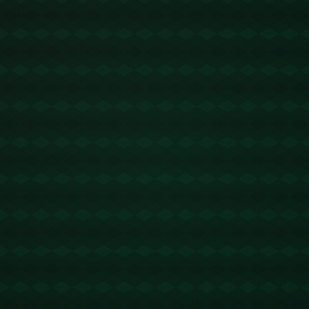
在争冠关键时刻，北京队以一场酣畅淋漓的胜利完成了自我突
破。在**联赛仅剩最后两轮**的情况下，北京队战胜南京队，以强
劲的表现成功冲进积分榜前三。这一场较量不仅将球队的排名再
度向前推进，也让他们看到了竞争更高目标的希望。这背后展现
的不仅仅是团队实力和配合默契，更是他们在关键战役中的心理
素质和战术执行力。
### **关键之战：北京队的强势表现**