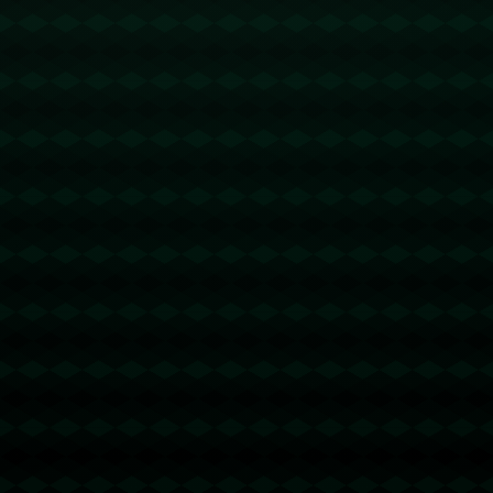
来培养出更多的滑雪人才奠定了基础。
总的来说，杨文龙和苏翊鸣在滑雪大跳台世界杯北京站上的表
现，令人振奋。他们以各自的风格和才华，展现了滑雪运动的魅
力和中国选手的实力。这场比赛，不仅是他们个人的成功，也是
中国滑雪界的一次骄傲展现。