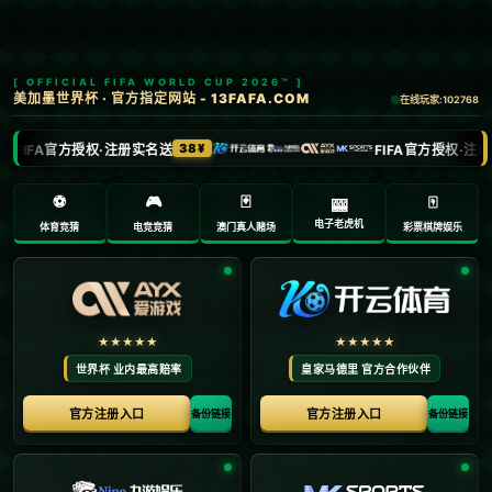
新闻中心
您所在位置：
主页
>
新闻中心