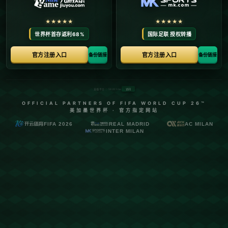
公司新闻
技术支持
滑雪大跳台世界杯北京站：杨文龙、苏翊鸣晋
级决赛.
时间：2026-05-18
在滑雪界，**杨文龙**和**苏翊鸣**这两个名字无疑是热度话题。
在刚刚结束的滑雪大跳台世界杯北京站中，他们凭借出色的表现
顺利晋级决赛。这一消息不仅振奋了无数滑雪爱好者的心，也让
这项在中国尚属新兴的运动再次进入公众视野。在这场精彩纷呈
的赛事中，背后的奋斗故事同样值得我们关注。
**滑雪大跳台**是冬季奥林匹克项目中极具挑战与观赏性的比赛之
一。运动员在长长的滑坡上加速，随后腾空而起，完成各种高难
度的空中动作。此项目需要运动员具备卓越的身体素质、丰富的
经验以及高超的技巧。杨文龙和苏翊鸣凭借他们的训练成果和勇
敢无畏的精神赢得了观众的掌声，他们的成功晋级无疑是对自己