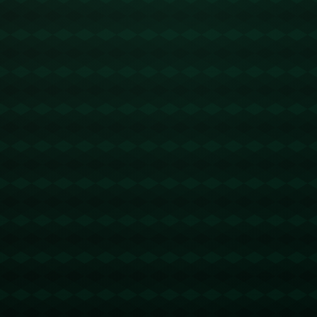
付出努力的最佳肯定。
**杨文龙**作为中国滑雪队的老将，一直以来都以稳定的表现著
称。他在预赛中展现出来的沉稳台风和流畅滑行，让许多曾质疑
他状态的评论者为之惊叹。他的竞争优势不仅在于丰富的比赛经
验，还有他在关键时刻的心理素质。面对预赛的高压，他用一套
高难度但完成度极高的动作成功栓住了裁判的目光，为自己赢得
了一个决赛席位。
而**苏翊鸣**则是年轻一代的新星，以其惊人的天赋被业界看好。
在本次比赛中，苏翊鸣用他的魄力和创意打破常规，完成了一套
极具个性化的动作组合，不仅引爆现场热烈的欢呼，也让他在评
委心目中留下了深刻印象。苏翊鸣一直敢于挑战传统定义，他的
成功让人们看到了中国滑雪运动未来发展的无限可能。
比赛中的表现离不开背后的艰苦训练与策略安排。以**体能训练**
为例，杨文龙与苏翊鸣在赛前分别采用了不同的训练计划。杨文
龙着重于**核心力量及滑行稳固性**的提升，而苏翊鸣则更注重**
爆发力的培养**以支持他的创意动作。这种“因材施教”的训练策略
无疑是他们成功的重要原因之一。
同时，这两名选手的成功也展示了中国在推动滑雪运动发展方面
的努力与成果。随着北京冬奥会的临近，中国滑雪运动的发展步
入快车道，政府及相关机构投入了大量资源用于基础设施建设和
人才培养。这样的背景无疑帮助选手们更好地磨练技术，也为未