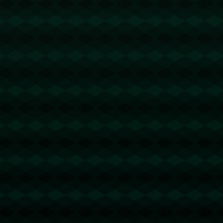
AFC Bournemouth），成立于1899年，起初名为Bos
顶级竞争行列。其背后的故事充满了激情与毅力，是一段充满意外
种风格在对阵中不断给对手造成压力。近年来，团队在传球和控球
、灵活的打法见长。
的主教练是充满智慧和战略眼光的**加里·奥尼尔（Gary O'Ne
Jordon Ibe）**，不仅展现了超凡的个人能力，他们在场上的表现
的球迷团队。他们的狂热支持为球队注入了无穷动力。在每一个比
们的存在让伯恩茅斯的每场比赛都充满了热情与活力。