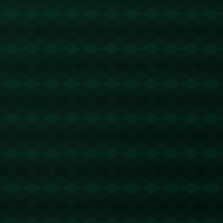
赛中占据一席之地。本文将深入探讨这支备受瞩目的球