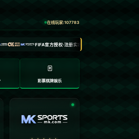
新闻中心
联系我们