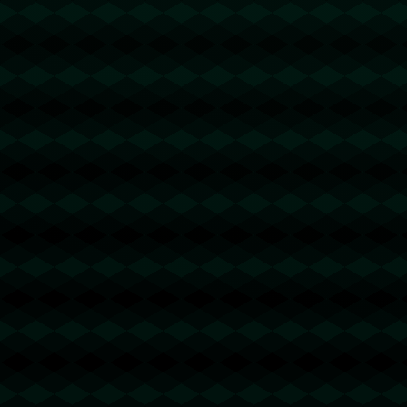
尽管在英超联赛中面临其他大牌俱乐部的激烈竞争，
**，在未来的比赛中取得更多成就。俱乐部积极投资
**案例分析：2015-2016赛季**
在2015-2016赛季，伯恩茅斯首次晋级英格兰足
这一战绩足以证明，伯恩茅斯在面对强敌时从不退缩
总的来说，伯恩茅斯足球俱乐部以其独特的魅力和坚
直激励着那些追求梦想的人们。