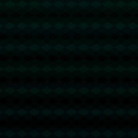
伯恩茅斯足球俱乐部却从未因此退缩。相反，他们不断追求创新与
于青训体系，力求发掘并培养出下一代杰出球员。
球超级联赛，并在这个高水平的平台上表现突出，最终稳居第16
，反而激发出了更强的战斗力。
韧的团队精神赢得了广泛的关注和尊重。无论是在历史的长河中