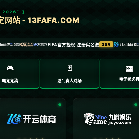
首页
公司简介
产品中心