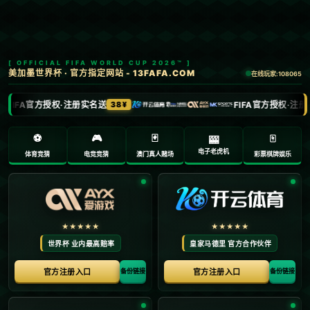
新闻中心
您所在位置：
主页
>
新闻中心