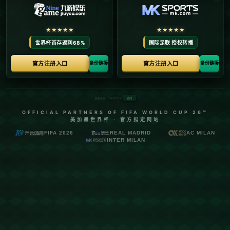
公司新闻
技术支持
真不敢惹！亚历山大27+12，乔31+2，雷霆
145-117大胜公牛，迎10连胜.
时间：2026-05-18
**真不敢惹！亚历山大27+12，乔31+2，雷霆145-117大胜公牛，
迎10连胜**