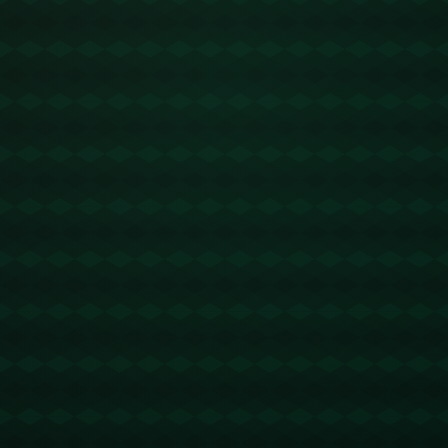
在NBA的赛场上，竞争的激烈程度从来不减，而最近的一场比赛
中，俄克拉荷马城雷霆队以惊人的145-117击败芝加哥公牛，迎来
了他们的十连胜，展现出非凡的竞技实力和团队精神。这场比赛
不仅仅在比分上遥遥领先，更是通过球员个人的出色表现让对手
望尘莫及。
在这场备受瞩目的对决中，**亚历山大**以其出色的表现成为全场
焦点。他全场砍下27分，外加12次助攻，让他的组织能力和得分
手段再次受到肯定。**亚历山大**在比赛中的冷静和精准投篮，不
仅是他个人实力的体现，也极大地激励了球队的士气。**亚历山大
**的优秀表现无疑为雷霆队的连胜添加了浓墨重彩的一笔。