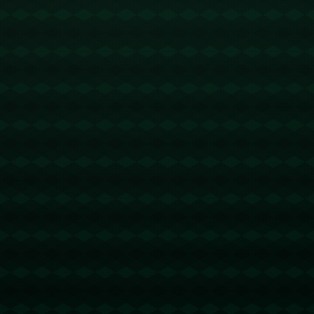
与此同时，**乔治**在比赛中的贡献同样不容小觑。他以31分和2
次助攻的数据为球队立下了赫赫战功。这名球员不仅在关键时刻
屡次上篮得手，更是在防守端表现出了极高的专注度和压迫性，
这在很大程度上遏制了公牛队的反扑。乔治的存在，使得整个雷
霆队的战术更加立体化、多样化。