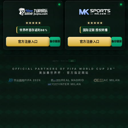
公司新闻
技术支持
“SIU”表演还得看C罗！B费重炮远射 中柱 C罗
小角度补射破门.
时间：2026-05-18
**以“SIU”表演还得看C罗！B费重炮远射 中柱 C罗小角度补射破门
**
在绿茵场上，所有的辉煌瞬间，从来都属于那些能在压力下创造
奇迹的球员，而C罗显然是其中最耀眼的明星之一。**“SIU”这一标
志性的庆祝动作，已成为无数球迷心中经典的烙印**。就在最近的
一场比赛中，C罗再次用实际表现诠释了他为何能够成为足球史上
的一段传奇。B费的重炮远射虽然遗憾中柱，但这也给了C罗施展
他“门前嗅觉”绝技的机会，小角度的补射破门令全场观众沸腾。本
文将带你回顾这精彩瞬间，并剖析C罗为何总是能在关键时刻站出
来延续他的传奇。