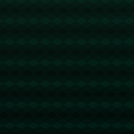
的财务状况。这种**战略并购**为横滨水手带来了巨大的变化。
财务支持与资源分配，促进曼联的重组，那么贝克汉姆的乐观态
取代短视**，以坚实的基层建设取代浮夸的表面现象。
漓尽致。贝克汉姆对拉特克利夫的欣赏，是对理想变革的期盼。
与拉特克利夫的共同愿景下，曼联能否迎来新生，值得我们期待