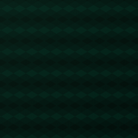
不鲜。日本的横滨水手队就是其中之一。通过引入商业