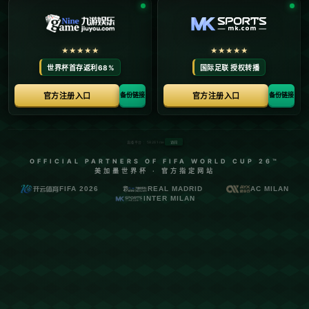
公司新闻
技术支持
中超第15輪上海海港1-0天津津門虎 呂文君助
攻張華晨讀秒絕殺.
时间：2026-05-18
**中超第15轮焦点战：上海海港1-0天津津门虎，吕文君助攻张华
晨读秒绝杀**
在这个令人激动的夏夜，中超联赛第15轮迎来了一场备受关注的
对决：上海海港对阵天津津门虎。这场比赛不仅关乎积分榜的排
名，更是两支球队在超高竞技压力下展现自我实力的舞台。在这
场充满悬念的较量中，上海海港凭借**吕文君助攻张华晨读秒绝杀
的精彩表现**，最终以1-0险胜天津津门虎，为球迷献上了一场绝
对经典的比赛。
### **比赛焦点：吕文君与张华晨的完美配合**
这场比赛，从开局便充满紧张感。上海海港和天津津门虎在进攻