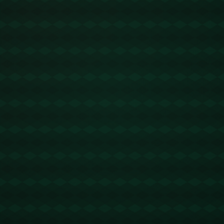
在球迷眼中，這位身高180公分的**攻擊型中場**充滿靈氣，能夠
在比賽中精準預判對手動向，甚至臨危決勝。他更是一名以速度
著稱的球員，堪稱球場上的電光火石。
## **足球生涯的高光時刻**
羅伊斯的職業生涯從2009年效力於門興格拉德巴赫正式揭開序
幕。在門興的幾個賽季中，他迅速成為球隊的靈魂人物，其中
2011-12賽季更是達到巔峰。他單賽季攻入18球，並有12次助
攻，憑此成績榮膺德國足球先生稱號。