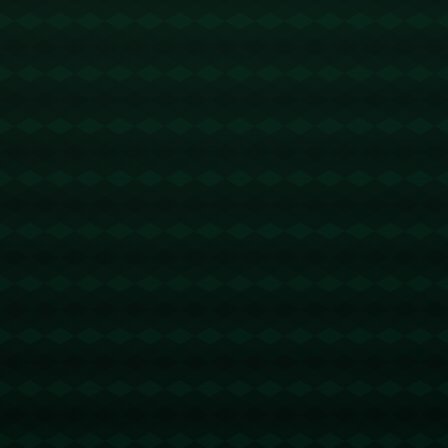
2012年夏天，羅伊斯選擇回歸家鄉球隊——多特蒙德，這一選擇
對他的職業生涯來說具有重要意義。在多特蒙德，他與隊友合作
無間，帶領球隊在歐冠和德甲賽場上屢創佳績。羅伊斯雖有過多
次受傷的低潮期，但每次復出，他總能用令人驚豔的表現證明自
己的價值。
值得一提的是，多特蒙德的新隊徽設計中便融入了**羅伊斯的形象
**，這是對他作為球隊靈魂核心角色的最大認可。
## **羅伊斯的技術特點與個人體質**