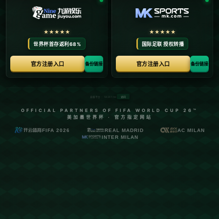
公司新闻
技术支持
羅伊斯個人資料介紹.
时间：2026-05-18
# 羅伊斯個人資料介紹
**羅伊斯**，這個名字對於喜愛足球的球迷們而言並不陌生。他被
譽為德國足球天才，無論是在俱樂部還是國家隊，羅伊斯都以出
色的球技和場上智慧讓人記憶深刻。本文將從多角度為您介紹這
位綽號“小火箭”的球員，分析他的成長故事、足球生涯及個人特
質，幫助您全面了解這位綜合實力強勁的球星。
## **羅伊斯的基本信息及背景**
全名馬爾科·羅伊斯（Marco Reus），羅伊斯於**1989年5月31日
**出生在德國多特蒙德附近的伍爾姆斯。他從小便展現了驚人的足
球天賦，並在青少年時期就加入了多特蒙德青訓系統。然而，他
的職業足球之路並非一帆風順，初期的發展也經歷了一些曲折。