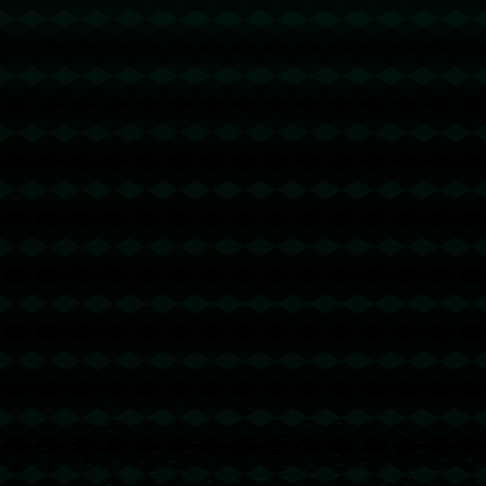
## **場外生活與個人特質**
作為職業球員，羅伊斯在場外的生活同樣令人關注。他擁有低調
內斂的性格，但對於慈善事業卻十分熱衷。以2021年為例，他曾
匿名為多特蒙德地區的兒童醫療組織捐款，令人刮目相看。此
外，他還是一位注重家庭的溫暖型男人，與妻子Scarlett的愛情故
事成為粉絲津津樂道的話題。
機會來自堅持，成功來源於努力。羅伊斯用自己的行動向世界展
示了何為真正的專業精神，也讓他的個人資料充滿了激勵人心的
正能量。