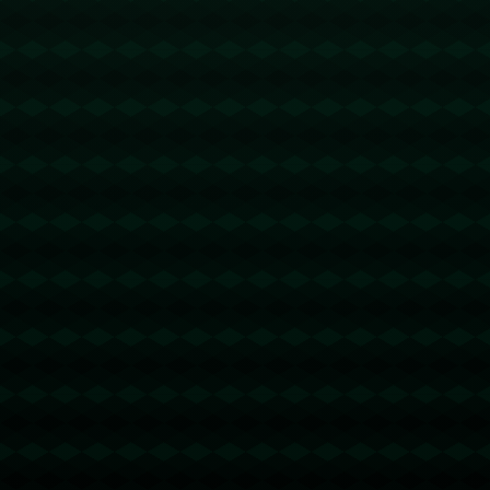
要真正了解羅伊斯，就不得不提他的技術特點。他是一名**多面型
選手**，不僅能踢邊鋒，還能擔任前腰甚至伺機作為影子前鋒。他
的**爆發力與快速切換節奏**，讓他在對抗中往往佔據了無人能比
的優勢。
更重要的是，羅伊斯擁有出色的控球能力，無論是在中場組織進
攻還是完成最後一擊，他總能輕鬆自如，用**致命一腳**將比分改
變。然而，他也因傷病問題而備受爭議。例如，因傷缺席了2014
年巴西世界杯，讓不少粉絲遺憾不已。但即便如此，他從不氣
餒，用毅力和韌性一次又一次站上綠茵戰場。