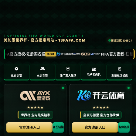
新闻中心
您所在位置：
主页
>
新闻中心