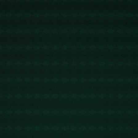
在一场充满悬念与戏剧性的比赛中，**云南玉昆足球队**凭借强大
的韧性和不懈努力，在2023赛季中超联赛中首次取得了积分。这
场比赛不仅成为球队历史的重要里程碑，更让外界看到了“单国脚”
队伍在面对“多国脚”豪华阵容时展现出的顽强斗志与团队精神。本
文将深入探讨这场比赛背后的故事，以及云南玉昆如何在逆境中
为自己赢得尊重。
---
## **云南玉昆：一次全新征程的开始**
随着中超联赛竞争日益激烈，**云南玉昆足球队**无疑是本赛季的
一支“黑马”球队。作为联赛新军，他们无论是财政资源还是阵容厚
度，与中超传统豪强都有一定差距。更令人惊讶的是，球队阵中
仅有一名现役国家队队员，而对手却坐拥四名国脚，代表了国内
足球最高水平的明星球员。
尽管外界普遍不看好云南玉昆，但他们在本赛季的首场比赛中便