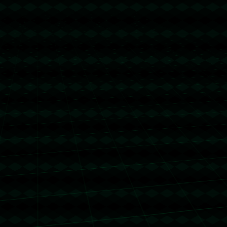
**关键词：云南玉昆、中超第一分、单国脚、团队协作、技战术**
公司简介
产品中心
新闻动态