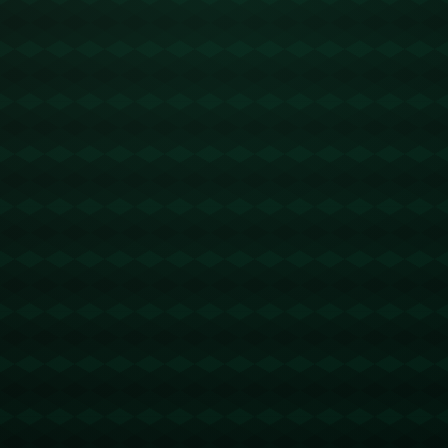
默契的团队配合。他们通过犀利的快攻和精准的投篮，在比赛初
期就牢牢掌控了场上的节奏。
2. **坚韧的防守**：在防守方面，伊朗队采用多变的防守战术，有
效限制了对手的进攻，这种策略在面对印度队时尤其奏效，攻守
两端的强硬表现是他们制胜的关键。
3. **全面的球员配置**：伊朗队具备多名能力突出的球员，他们的
灵活调整和科学的人员使用，使得球队在首发与轮换之间保持了**
连续的战斗力**。