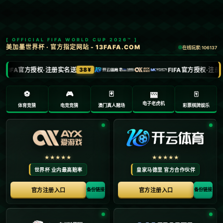
新闻中心
您所在位置：
主页
>
新闻中心