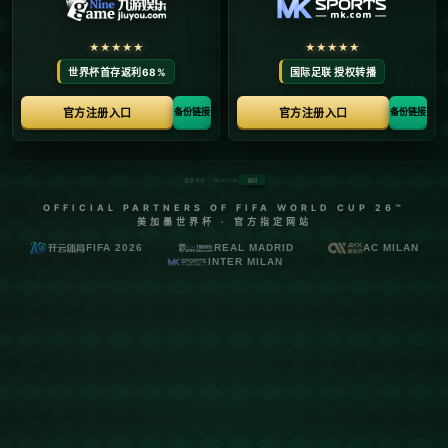
公司新闻
技术支持
亚洲杯男篮入选赛｜分挫印度哈萨克 伊朗 卡
塔尔出线.
时间：2026-05-18
**亚洲杯男篮入选赛**的激烈角逐已经拉开帷幕，各支队伍争夺晋
级名额的形势可谓错综复杂。在这场比赛中，经过分区比赛 **印
度**、**哈萨克斯坦**等实力不俗的球队，**伊朗**和**卡塔尔**成
功从中脱颖而出，顺利晋级。本文将深入分析这场体育盛宴中的
出线之道，解读这些捷报背后的策略与关键因素。
### 伊朗队的**坚持**与**创新**
伊朗男篮凭借强大的实力与稳定的发挥，成功击败印度队，成为
小组赛中不容忽视的一个角色。他们的成功秘诀主要体现在以下
几个方面：
1. **高效的进攻策略**：伊朗队在进攻端展现出高效的得分能力和