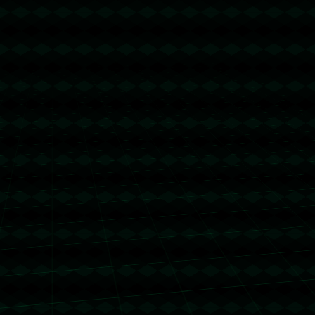
*德国与西班牙之间的较量*已经成为足球史上的经典对决。这不仅
是两国体育文化的碰撞，也是两种足球哲学的较量。对于德国来
说，拿到第十胜不仅是数字上的突破，更将是一种历史性的胜
利。可以预见，这场比赛将成为新的传奇篇章，无论结果如何，
它都将在两国足球史上留下不可磨灭的印记。
公司简介
产品中心
新闻动态
联系我们