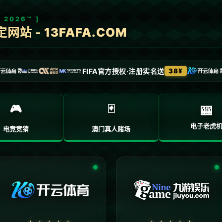
首页
公司简介
产品中心