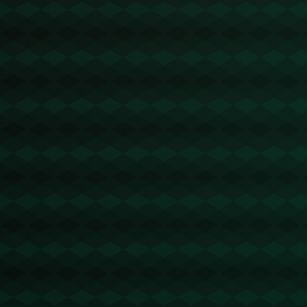
新闻中心
公司新闻
技术支持