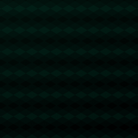
2016-2018實現了**史無前例的三連冠**。C羅
西（Lionel Messi）、哈維（Xavi）及伊涅斯塔
背景下以無敵之姿奪冠，創造了隊史第六座歐冠獎盃。
使曼城由挑戰者一躍成為冠軍行列的一員。