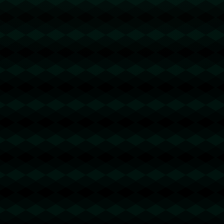
穩固的戰術體系、關鍵先生的出色表現以及深遠的俱樂部文化影響
彩，並為足壇持續提供啟發。
公司简介
产品中心
友情链接
九球体育