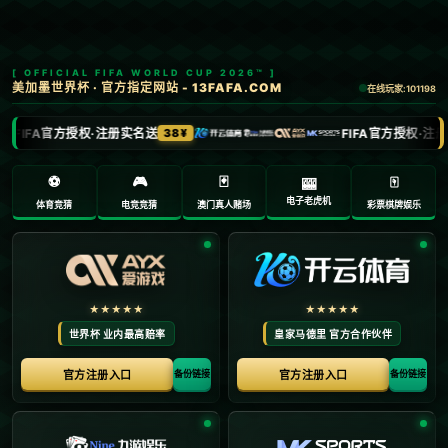
新闻中心
您所在位置：
主页
>
新闻中心